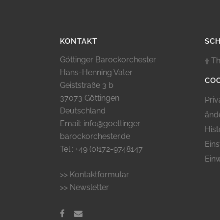
KONTAKT
SC
Göttinger Barockorchester
Th
Hans-Henning Vater
COO
Geiststraße 3 b
37073 Göttingen
Priv
Deutschland
änd
Email: info@goettinger-
Hist
barockorchester.de
Eins
Tel.: +49 (0)172-9748147
Einw
>> Kontaktformular
>> Newsletter