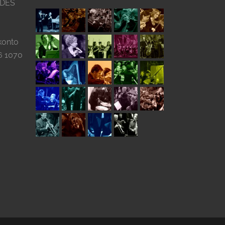
 DES
konto
6 1070