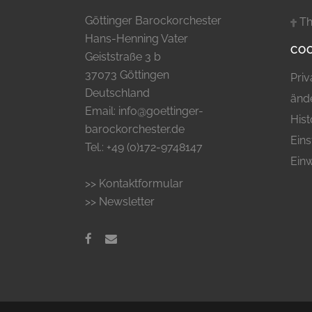
Göttinger Barockorchester
Th
Hans-Henning Vater
COO
Geiststraße 3 b
37073 Göttingen
Priv
Deutschland
änd
Email: info@goettinger-
Hist
barockorchester.de
Eins
Tel.: +49 (0)172-9748147
Einw
>> Kontaktformular
>> Newsletter