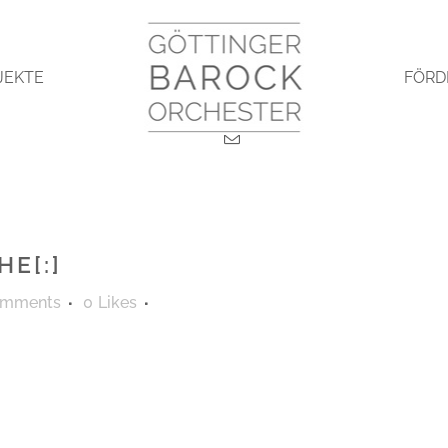
JEKTE
FÖRD
HE[:]
omments
0
Likes