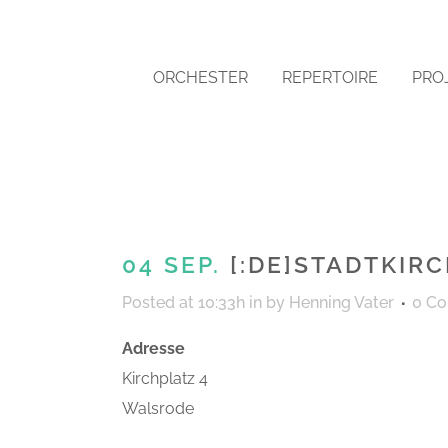
ORCHESTER
REPERTOIRE
PRO
04 SEP.
[:DE]STADTKIRC
Posted at 10:33h
in
by
Henning Vater
0 C
Adresse
Kirchplatz 4
Walsrode