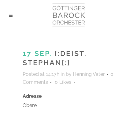
17 SEP.
[:DE]ST.
STEPHAN[:]
Posted at 14:17h
in
by
Henning Vater
0
Comments
0
Likes
Adresse
Obere