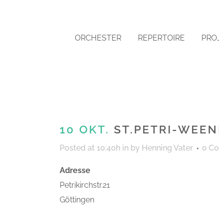
ORCHESTER
REPERTOIRE
PRO
10 OKT.
ST.PETRI-WEEN
Posted at 10:40h
in
by
Henning Vater
0 C
Adresse
Petrikirchstr.21
Göttingen