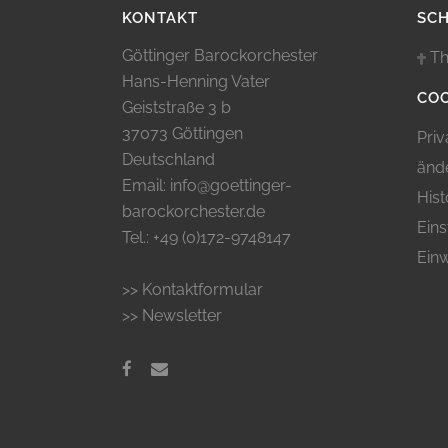
KONTAKT
SC
Göttinger Barockorchester
Th
Hans-Henning Vater
COO
Geiststraße 3 b
37073 Göttingen
Priv
Deutschland
änd
Email: info@goettinger-
Hist
barockorchester.de
Eins
Tel.: +49 (0)172-9748147
Einw
>> Kontaktformular
>> Newsletter