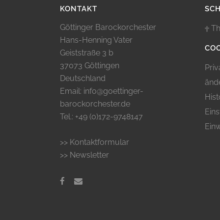
KONTAKT
SC
Göttinger Barockorchester
Th
Hans-Henning Vater
COO
Geiststraße 3 b
37073 Göttingen
Priv
Deutschland
änd
Email: info@goettinger-
Hist
barockorchester.de
Eins
Tel.: +49 (0)172-9748147
Einw
>> Kontaktformular
>> Newsletter