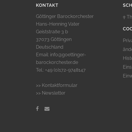
KONTAKT
SC
Göttinger Barockorchester
Th
Hans-Henning Vater
COO
Geiststraße 3 b
37073 Göttingen
Priv
Deutschland
änd
Email: info@goettinger-
Hist
barockorchester.de
Eins
Tel.: +49 (0)172-9748147
Einw
>> Kontaktformular
>> Newsletter