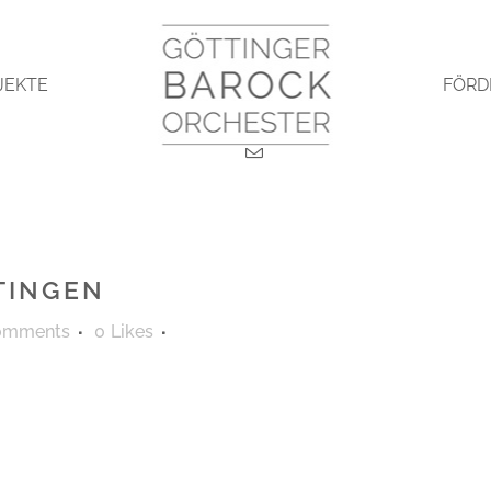
JEKTE
FÖRD
TINGEN
omments
0
Likes