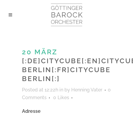
20 MÄRZ
[:DE]CITYCUBE[:EN]CITYCU
BERLIN[:FR]CITYCUBE
BERLIN[:]
Posted at 12:22h
in
by
Henning Vater
0
Comments
0
Likes
Adresse