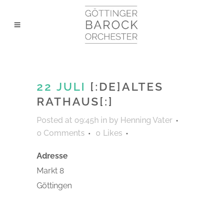
22 JULI
[:DE]ALTES
RATHAUS[:]
Posted at 09:45h
in
by
Henning Vater
0 Comments
0
Likes
Adresse
Markt 8
Göttingen