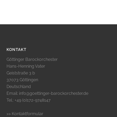
KONTAKT
Göttinger Barockorchester
Hans-Henning Vater
Geiststraße 3 b
37073 Göttingen
Deutschland
Email: info@goettinger-barockorchester.de
Tel.: +49 (0)172-9748147
>> Kontaktformular