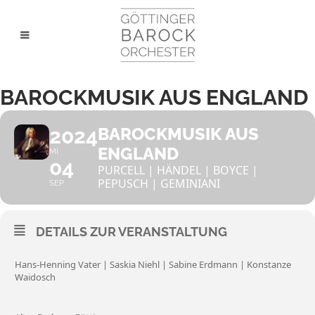
BAROCKMUSIK AUS ENGLAND
2024
BAROCKMUSIK AUS
ENGLAND
MI
04
PURCELL | HÄNDEL | BOYCE |
PEPUSCH | GEMINIANI
SEP
DETAILS ZUR VERANSTALTUNG
Hans-Henning Vater | Saskia Niehl | Sabine Erdmann | Konstanze
Waidosch