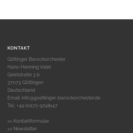
KONTAKT
Göttinger Barockorchester
Hans-Henning Vater
Geiststraße 3 b
37073 Göttingen
Deutschland
Email: info@goettinger-barockorchester.de
Tel.: +49 (0)172-9748147
>> Kontaktformular
>> Newsletter