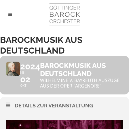
BAROCKMUSIK AUS
DEUTSCHLAND
2024
BAROCKMUSIK AUS
DEUTSCHLAND
MI
02
WILHELMINE V. BAYREUTH AUSZÜGE
AUS DER OPER "ARGENORE"
OKT
DETAILS ZUR VERANSTALTUNG