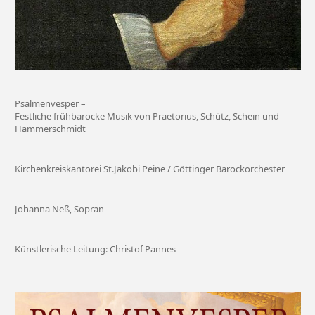
Psalmenvesper –
Festliche frühbarocke Musik von Praetorius, Schütz, Schein und
Hammerschmidt
Kirchenkreiskantorei St.Jakobi Peine / Göttinger Barockorchester
Johanna Neß, Sopran
Künstlerische Leitung: Christof Pannes