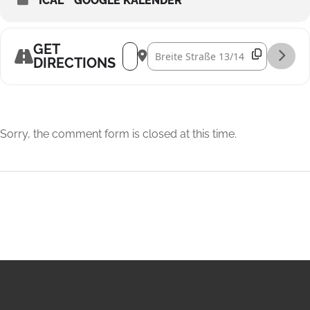
ICAL
GOOGLE KALENDER
GET
Address - Psalmenvesper [qBwi2rTdO]
Destination Address - Psalmenve
DIRECTIONS
Sorry, the comment form is closed at this time.