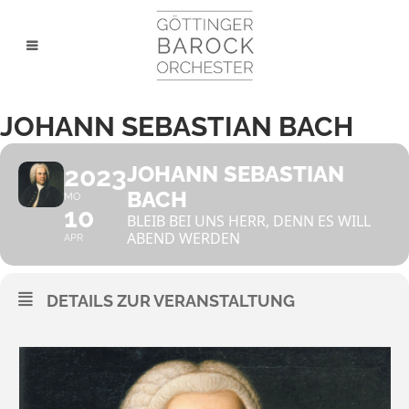
JOHANN SEBASTIAN BACH
2023
JOHANN SEBASTIAN
BACH
MO
10
BLEIB BEI UNS HERR, DENN ES WILL
ABEND WERDEN
APR
DETAILS ZUR VERANSTALTUNG