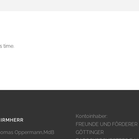
s time.
Kontoinhaber:
HIRMHERR
FREUNDE UND FÖRDERER
omas Oppermann,MdB
GÖTTINGER