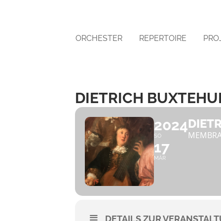
ORCHESTER
REPERTOIRE
PRO
DIETRICH BUXTEHU
2024
DIET
MEMBRA 
SO
17
MÄR
DETAILS ZUR VERANSTAL