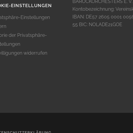
BAROCKORCHESTERS E. V.
KIE-EINSTELLUNGEN
Kontobezeichnung: Vereins
IBAN: DE57 2605 0001 005
atsphäre-Einstellungen
55 BIC: NOLADE21GOE
ern
orie der Privatsphäre-
tellungen
illigungen widerrufen
TENSCHUTZERKLÄRUNG