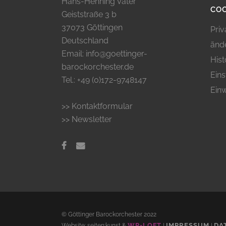
Hans-Henning Vater
COO
Geiststraße 3 b
37073 Göttingen
Priv
Deutschland
änd
Email: info@goettinger-
Hist
barockorchester.de
Eins
Tel.: +49 (0)172-9748147
Einw
>> Kontaktformular
>> Newsletter
© Göttinger Barockorchester 2022
WP-LOFT
IMPRESSUM
DA
Website: seiten:kunst &
|
|