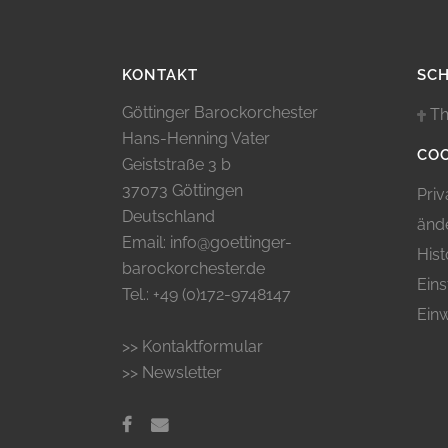
KONTAKT
SC
Göttinger Barockorchester
Th
Hans-Henning Vater
COO
Geiststraße 3 b
37073 Göttingen
Priv
Deutschland
änd
Email: info@goettinger-
Hist
barockorchester.de
Eins
Tel.: +49 (0)172-9748147
Einw
>> Kontaktformular
>> Newsletter