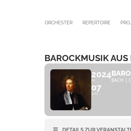
ORCHESTER
REPERTOIRE
PRO
BAROCKMUSIK AUS 
2024
BARO
BACH | 
MI
07
AUG
DETAILS ZUR VERANSTAL