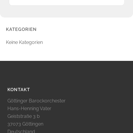
KATEGORIEN
Keine Kategorien
KONTAKT
Göttinger Barockorchester
Hans-Henning Vater
Geiststraße 3 b
37073 Göttingen
Deutschland