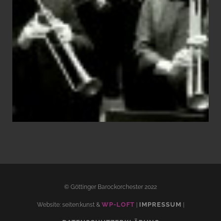
© Göttinger Barockorchester 2022
WP-LOFT
IMPRESSUM
Website: seiten:kunst &
|
|