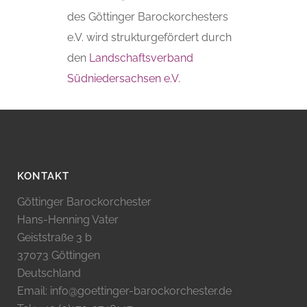
des Göttinger Barockorchesters
e.V. wird strukturgefördert durch
den
Landschaftsverband
Südniedersachsen e.V.
KONTAKT
Göttinger Barockorchester
Hans-Henning Vater
Geiststraße 3 b
37073 Göttingen
Deutschland
Email: info@goettinger-barockorchester.de